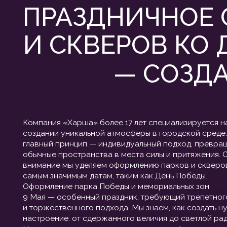
— СОЗДАЕ
Компания «Харша» более 17 лет специализируется на
создании уникальной атмосферы в городской среде. Наш
главный принцип — индивидуальный подход, превращающи
обычные пространства в места силы и притяжения. Особое
внимание мы уделяем оформлению парков и скверов к
самым значимым датам, таким как День Победы.
Оформление парка Победы и мемориальных зон
9 Мая — особенный праздник, требующий трепетного
и торжественного подхода. Мы знаем, как создать нужное
настроение: от сдержанного величия до светлой радости.
Наши проекты включают комплексное оформление парка
Победы, аллей Славы и мемориальных комплексов.
Мы используем элегантные световые решения
и декоративные композиции, чтобы подчеркнуть значимость
момента и создать пространство для воспоминаний
и гордости. Будь то центральный вход или тихая аллея,
каждая деталь работает на общую атмосферу.