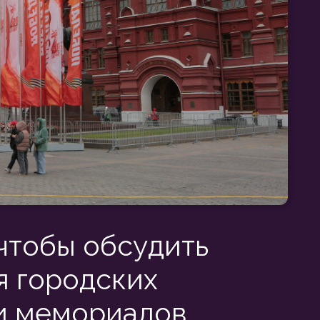
 обсудить
одских
ориалов.
Украшение парков любого масштаба —
р услуг по преображению зон отдыха:
оздание торжественных арок,
корирование входных групп.
к с широкими центральными
авая ритмичные и гармоничные
еревья и кустарники получают