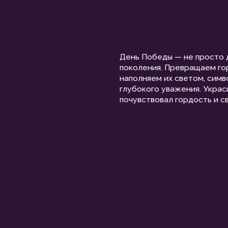
День Победы — не просто дата, а живая
поколения. Превращаем городские улицы
наполняем их светом, символами Побед
глубокого уважения. Украсим ваш город 
почувствовал гордость и связь времён.
ФОРМЛЕНИЕ ПАРКО
НЮ ПОБЕДЫ