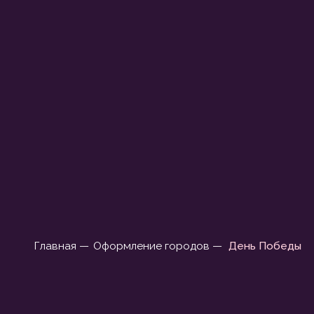
Главная —
Оформление городов —
День Победы
ПРАЗДНИЧНОЕ О
И СКВЕРОВ КО Д