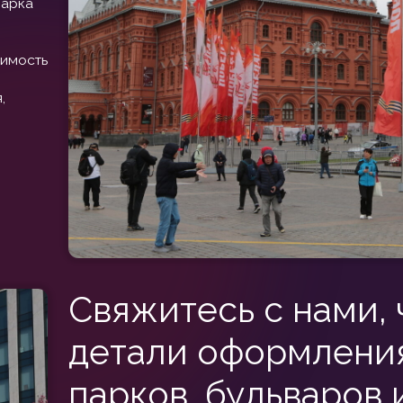
Свяжитесь с нами, чтобы
детали оформления гор
парков, бульваров и мем
Украшение парков: от центральных аллей до тихих скверов. 
наша профессиональная страсть. Мы предлагаем полный спект
праздничное оформление парков отдыха включает в себя с
установку праздничных консолей на опоры освещения и де
оформление аллеи любого размера: мы умеем работать ка
проспектами, так и с уютными тенистыми дорожками, созд
световые композиции.
оформление парковой зоны ведется с учетом ландшафта: д