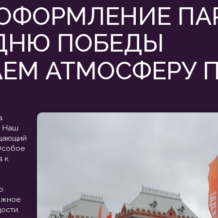
М АТМОСФЕРУ ПРА
й