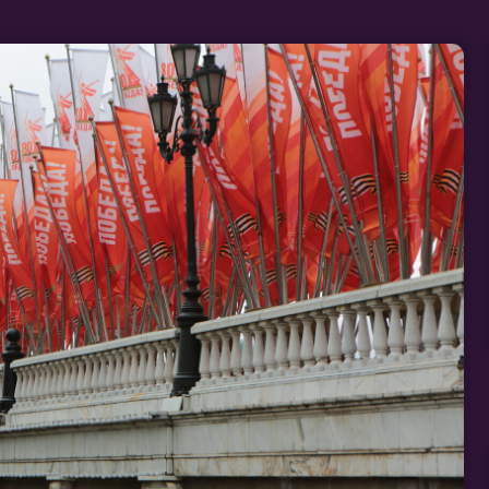
[ МАЛЫЕ 
ПОБЕДЫ
:
 ГОРДОСТИ!
еды? Предлагаем
 обслуживания
атриотическую
и в вашем городе!
[ ФОТО ЗО
Обсудить проект