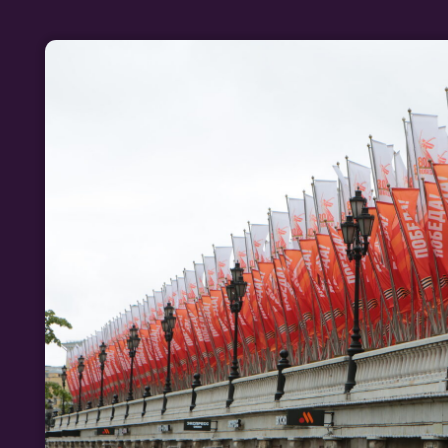
ОФОРМЛЕНИЕ ГОРОДА КО ДНЮ 
СОЗДАЁМ АТМОСФЕРУ ПАМЯТИ И
Ищете профессиональное оформление города ко Дню Поб
полный цикл услуг: от разработки концепции до монтажа и
декораций. Учитываем особенности локации, соблюдаем п
стилистику и сроки. Создадим атмосферу памяти и гордост