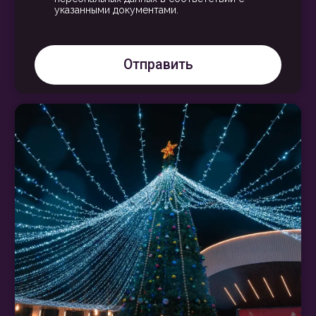
+7 926 812 7721
sale@mirdecoland.ru
Arkaimskaya.e@mirdecoland.ru
Kasterskaya.i@mirdecoland.ru
Обсудить проект
Каталог
Оформление городов к праздникам
О компании
Проекты
Политика конфиденциальности