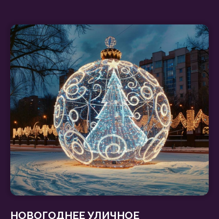
НОВОГОДНЕЕ УЛИЧНОЕ
ОФОРМЛЕНИЕ
:
СОЗДАЁМ АТМОСФЕРУ ВОЛШЕБСТВА
ДЛЯ ВАШЕГО ГОРОДА!
Хотите превратить свой город в
сказочное королевство, где каждый
уголок дышит праздником? Новогоднее
оформление улиц — это не просто
украшения, а ключ к созданию
неповторимой атмосферы, которая
заряжает жителей и гостей позитивом и
предвкушением чуда!
Обсудить проект