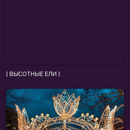
Фасады административных,
общественных и жилых зданий
—
добавляем ярких акцентов, чтобы
каждый дом стал частью общего
праздничного ансамбля;
Мостовые сооружения
—
украшаем мосты световыми
гирляндами, создавая
впечатляющие визуальные
эффекты.
Превратим ваш город в новогоднюю
сказку!
Свяжитесь с нами, чтобы обсудить
детали и создать уникальный дизайн-
проект.
Обсудить проект
РЕАЛИЗОВАННЫЕ
ПРОЕКТЫ