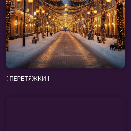
[ ГОРОДСКИЕ КАТКИ ]
ЧТО УКРАШАЕМ?
Центральные и районные
площади
— создаём эпицентры
праздничного настроения с
масштабными инсталляциями;
Прогулочные аллеи и парковые
зоны
— превращаем их в
волшебные маршруты с
подсветкой и тематическими
декорациями;