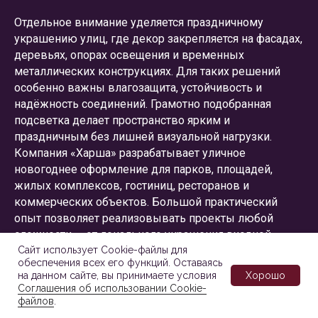
Отдельное внимание уделяется праздничному
украшению улиц, где декор закрепляется на фасадах,
деревьях, опорах освещения и временных
металлических конструкциях. Для таких решений
особенно важны влагозащита, устойчивость и
надёжность соединений. Грамотно подобранная
подсветка делает пространство ярким и
праздничным без лишней визуальной нагрузки.
Компания «Харша» разрабатывает уличное
новогоднее оформление для парков, площадей,
жилых комплексов, гостиниц, ресторанов и
коммерческих объектов. Большой практический
опыт позволяет реализовывать проекты любой
сложности — от локального украшения входной
группы до комплексного декорирования городской
Сайт использует Cookie-файлы для
обеспечения всех его функций. Оставаясь
территории.
Хорошо
на данном сайте, вы принимаете условия
Соглашения об использовании Cookie-
Клиенты выбирают нас за доступные цены,
файлов
.
внимательное отношение к деталям и возможность