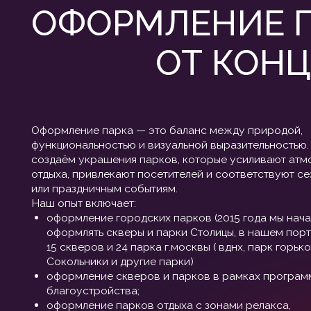
Оформление парка — это баланс между природой,
функциональностью и визуальной выразительностью. Мы
создаём украшения парков, которые усиливают атмосферу
отдыха, привлекают посетителей и соответствуют сезонны
или праздничным событиям.
Наш опыт включает:
оформление городских парков (2015 года мы начали
оформлять скверы и парки Столицы, в нашем портфолио
15 скверов и 24 парка г.москвы ( вднх, парк горького,
Сокольники и другие парки)
оформление скверов и парков в рамках программ
благоустройства;
оформление парков отдыха с зонами релакса,
фотозонами, световыми инсталляциями;
оформление участка парка под фестивали, выставки или
частные мероприятия.
Мы используем экологичные материалы,
энергоэффективное освещение и модульные конструкции,
легко адаптируемые под разные сезоны. Все решения
согласовываются с заказчиком и профильными службами.