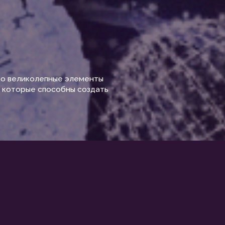
ные элементы
собны создать
НИЯ