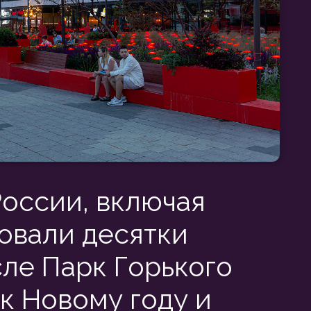
и, включая
 десятки
арк Горького
ому году и
р, а часть городской среды.
ное праздничное украшение
, качество и визуальный эффект.