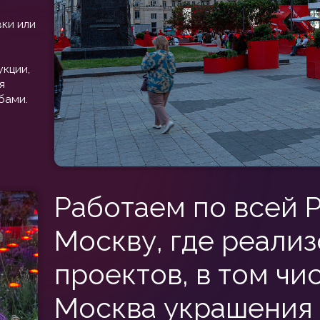
Работаем по всей Росси
Москву, где реализовали
проектов, в том числе П
Москва украшения к Нов
летним фестивалям.
Украшения парков от нашей команды — это не временный деко
Закажите оформление парка под ваши цели — будь то ежегод
города или создание постоянной арт-зоны. Гарантируем сроки