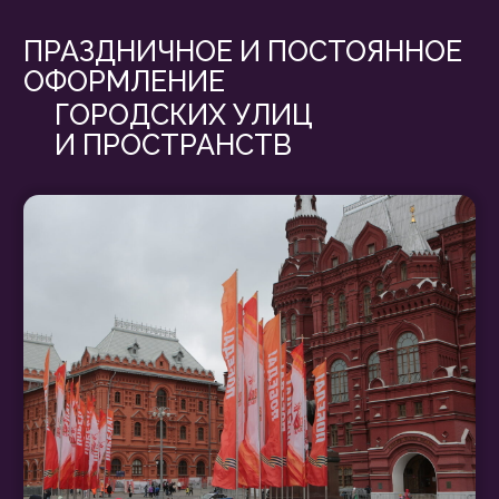
Праздничное украшение города — это не
просто гирлянды и флаги. Это создание
целостной атмосферы, усиливающей
идентичность места и вовлекающей
жителей. Реализуем проекты
оформления улиц города и
общественных зон по всей России, с
акцентом на качество, безопасность и
эстетику.
Наши проекты охватывают оформление
городов России от столицы до регионов.
Подходим к задаче комплексно: от
концепции и 3D-визуализации до
монтажа и демонтажа. Результат —
украшение улиц города, которое
запоминается, фотографируют и
обсуждают.