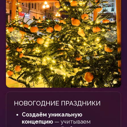
ДЕНЬ ПОБЕДЫ
Разрабатываем концепцию
оформления
с учётом
значимости локаций — где
проходят памятные
мероприятия.
Используем патриотическую
символику
— оформляем фасады
зданий и ключевые городские
точки с применением: флагов
(триколор, Знамя Победы, копии
флага над Рейхстагом);
изображений орденов, медалей,
георгиевских лент; композиций с
гвоздиками, звёздами, силуэтами