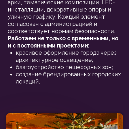
эффектные уличные фонари и
впечатляющие световые
инсталляции. Создаём игру
света, которая оживит городские
пространства в тёмное время
суток и задаст праздничное
настроение.
Организуем праздничные
зоны
—используем новогодние
украшения, фотозоны,
тематические инсталляции,
чтобы каждое событие стало
незабываемым.
Смотреть проекты