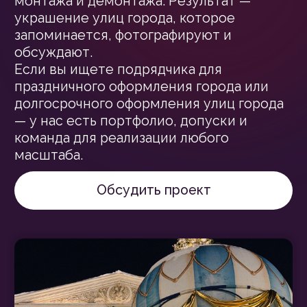
В Москве регулярно выполняем
праздничное оформление города
к Новому году, Дню Победы, Дню
города и другим датам.
Наши решения включают световые
арки, тематические композиции, LED-
инсталляции, декоративные опоры и
уличную графику. Каждый элемент
согласован с администрацией и
соответствует нормам безопасности.
Работаем не только с временными, но
и с постоянными проектами:
красивое оформление города через
архитектурное освещение;
благоустройство пешеходных зон;
создание брендированных городских
локаций.