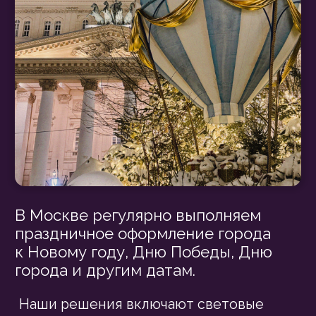
НОВОГОДНИЕ ПРАЗДНИКИ
Создаём уникальную
концепцию
— учитываем
архитектурный облик и
специфику каждой локации,
чтобы оформление органично
вписалось в городской ландшафт.
Продумываем световое
оформление
— используем
декоративные гирлянды,