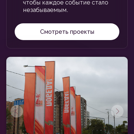
[ КОНТАКТЫ ]
129226, Москва,
пр-кт Мира 131, помещ. 3/1
+7 926 812 7721
sale@mirdecoland.ru
Arkaimskaya.e@mirdecoland.ru
Kasterskaya.i@mirdecoland.ru
Обсудить проект
Каталог
Оформление городов к праздникам
О компании